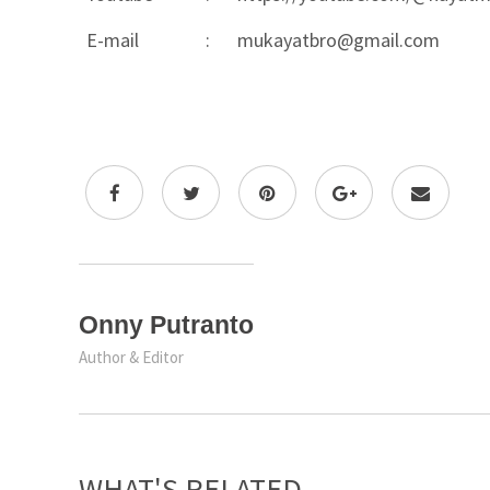
E-mail
:
mukayatbro@gmail.com
Onny Putranto
Author & Editor
WHAT'S RELATED