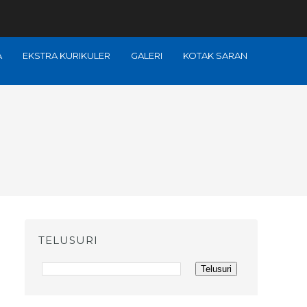
A
EKSTRA KURIKULER
GALERI
KOTAK SARAN
TELUSURI