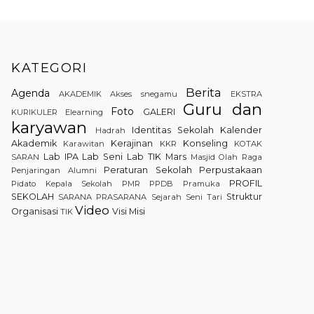
KATEGORI
Berita
Agenda
AKADEMIK
Akses snegamu
EKSTRA
Guru dan
Foto
GALERI
KURIKULER
Elearning
karyawan
Identitas Sekolah
Kalender
Hadrah
Akademik
Kerajinan
Konseling
Karawitan
KKR
KOTAK
Lab IPA
Lab Seni
Lab TIK
Mars
SARAN
Masjid
Olah Raga
Peraturan Sekolah
Perpustakaan
Penjaringan Alumni
PROFIL
Pidato Kepala Sekolah
PMR
PPDB
Pramuka
SEKOLAH
Struktur
SARANA PRASARANA
Sejarah
Seni Tari
Video
Organisasi
Visi Misi
TIK