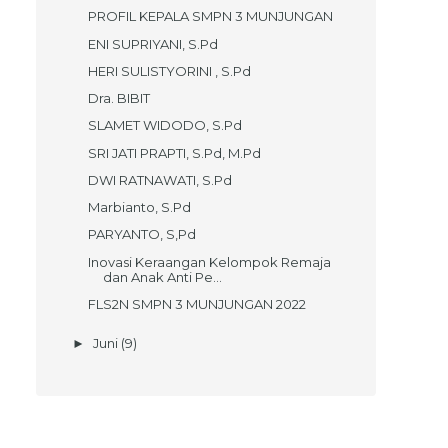
PROFIL KEPALA SMPN 3 MUNJUNGAN
ENI SUPRIYANI, S.Pd
HERI SULISTYORINI , S.Pd
Dra. BIBIT
SLAMET WIDODO, S.Pd
SRI JATI PRAPTI, S.Pd, M.Pd
DWI RATNAWATI, S.Pd
Marbianto, S.Pd
PARYANTO, S,Pd
Inovasi Keraangan Kelompok Remaja
dan Anak Anti Pe...
FLS2N SMPN 3 MUNJUNGAN 2022
Juni
(9)
►