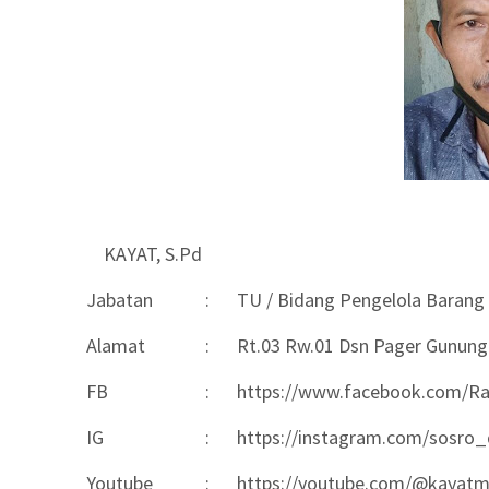
KAYAT, S.Pd
Jabatan
:
TU / Bidang Pengelola Barang
Alamat
:
Rt.03 Rw.01 Dsn Pager Gunung
FB
:
https://www.facebook.com/Ra
IG
:
https://instagram.com/sosro_
Youtube
:
https://youtube.com/@kayat