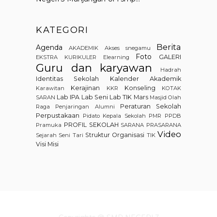
KATEGORI
Berita
Agenda
AKADEMIK
Akses snegamu
Foto
GALERI
EKSTRA KURIKULER
Elearning
Guru dan karyawan
Hadrah
Identitas Sekolah
Kalender Akademik
Kerajinan
Konseling
Karawitan
KKR
KOTAK
Lab IPA
Lab Seni
Lab TIK
Mars
SARAN
Masjid
Olah
Peraturan Sekolah
Raga
Penjaringan Alumni
Perpustakaan
Pidato Kepala Sekolah
PMR
PPDB
PROFIL SEKOLAH
Pramuka
SARANA PRASARANA
Video
Struktur Organisasi
Sejarah
Seni Tari
TIK
Visi Misi
Copyrights @ SMP NEGERI 3