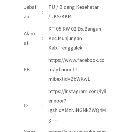
Jabat
TU / Bidang Kesehatan
:
an
/UKS/KKR
RT 05 RW 02 Ds.Bangun
Alam
:
Kec.Munjungan
at
Kab.Trenggalek
https://www.facebook.co
FB
:
m/ly.l.noor.1?
mibextid=ZbWKwL
https://instagram.com/lyli
ennoor?
IG
:
igshid=MzNlNGNkZWQ4M
g==
Youtu
https://www.youtube.com